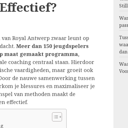
ffectief?
Stil
Wan
pass
Tus
ak van Royal Antwerp zwaar leunt op
waa
ndacht.
Meer dan 150 jeugdspelers
dan
 op maat gemaakt programma
,
le coaching centraal staan. Hierdoor
Waa
nische vaardigheden, maar groeit ook
Voor
s. Door de nauwe samenwerking tussen
orkom je blessures en maximaliseer je
menspel van methoden maakt de
n effectief.
ng