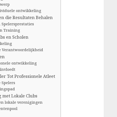
twerp
ividuele ontwikkeling
n die Resultaten Behalen
 Spelersprestaties
in Training
bs en Scholen
keling
e Verantwoordelijkheid
ren
ionele ontwikkeling
ïnvloedt
er Tot Professionele Atleet
 Spelers
ingspad
 met Lokale Clubs
en lokale verenigingen
entenpool