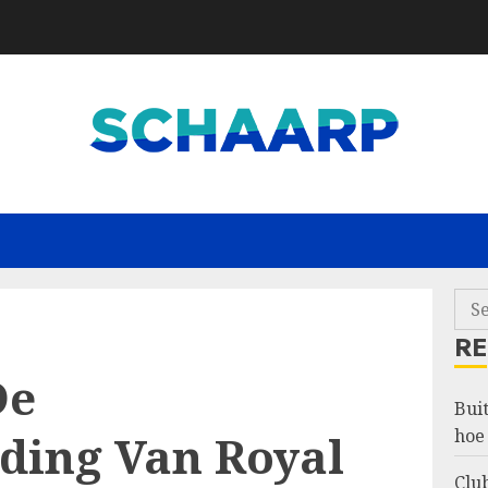
Sea
for:
R
De
Bui
hoe 
iding Van Royal
Club