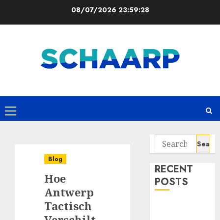
Skip
08/07/2026
23:59:29
to
content
Primary
Menu
Search
for:
Blog
RECENT
Hoe
POSTS
Antwerp
Tactisch
Waarom de
Verschilt
Belgische