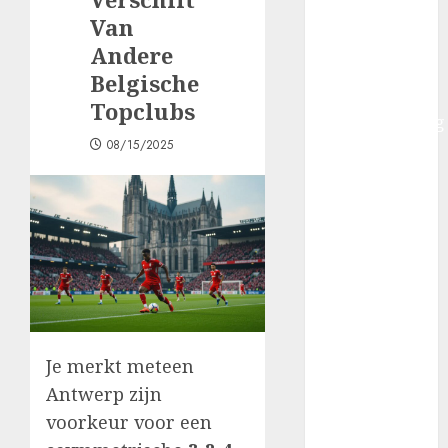
play-offs
Van
coaches
Andere
dwingen tot
Belgische
tactische
Topclubs
herpositionering
08/15/2025
Buitenlandse
spelers in de
Jupiler Pro
League: hoe
clubs
selecteren op
profiel, niet
op prijs
Clubidentiteit
Je merkt meteen
vs. Tactische
Antwerp zijn
Vernieuwing:
voorkeur voor een
De Stille Strijd
in het